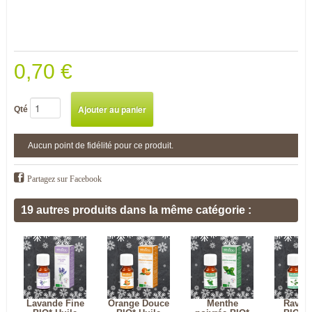
0,70 €
Qté
Aucun point de fidélité pour ce produit.
Partagez sur Facebook
19 autres produits dans la même catégorie :
Lavande Fine
Orange Douce
Menthe
Ravint