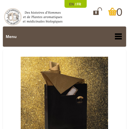
EN
/
FR
0

Menu