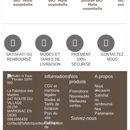
BIO* Huile
BIO* Huile
poivrée BIO*
BIO* H
essentielle
essentielle
Huile
essenti
essentielle
SATISFAIT OU
MODES ET
PAIEMENT
CONTACTEZ
REMBOURSÉ
TARIFS DE
100%
NOUS
LIVRAISON
SÉCURISÉ
Informations
Nos
A propos
produits
CGV et
Nous
mentions
découvrir
La Fabrique des
Promotions
légales
Martins
Satisfait
Nouveautés
247 ROUTE DU
Modes et
ou
Meilleures
VILLAGE
Tarifs de
remboursé
ventes
26150
livraison
Nos
MARIGNAC EN
Plan du
Partenaires
DIOIS
site
Suivez-nous
0681666439
Politique
contact@lafabriquedesmartins.com
de