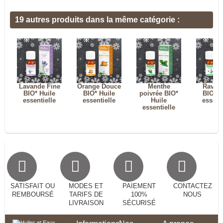
19 autres produits dans la même catégorie :
Lavande Fine
Orange Douce
Menthe
Ravint
BIO* Huile
BIO* Huile
poivrée BIO*
BIO* H
essentielle
essentielle
Huile
essenti
essentielle
SATISFAIT OU
MODES ET
PAIEMENT
CONTACTEZ
REMBOURSÉ
TARIFS DE
100%
NOUS
LIVRAISON
SÉCURISÉ