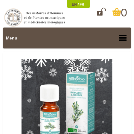
EN
/
FR
0

Menu