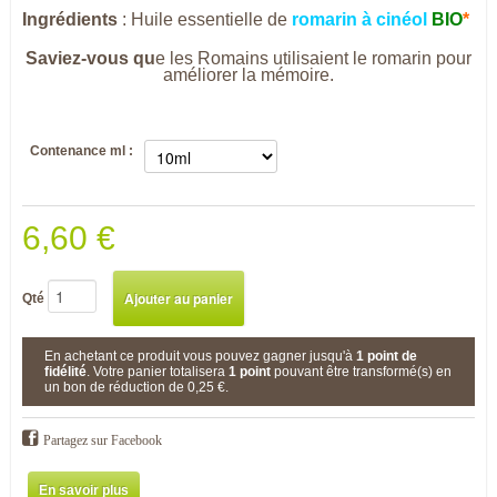
Ingrédients
: Huile essentielle de
romarin à cinéol
BIO
*
Saviez-vous qu
e les Romains utilisaient le romarin pour
améliorer la mémoire.
Contenance ml :
6,60 €
Qté
En achetant ce produit vous pouvez gagner jusqu'à
1
point de
fidélité
. Votre panier totalisera
1
point
pouvant être transformé(s) en
un bon de réduction de
0,25 €
.
Partagez sur Facebook
En savoir plus