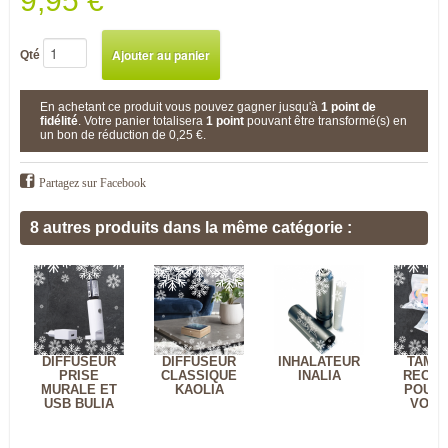
9,95 €
Qté
En achetant ce produit vous pouvez gagner jusqu'à
1
point de
fidélité
. Votre panier totalisera
1
point
pouvant être transformé(s) en
un bon de réduction de
0,25 €
.
Partagez sur Facebook
8 autres produits dans la même catégorie :
DIFFUSEUR
DIFFUSEUR
INHALATEUR
TAMP
PRISE
CLASSIQUE
INALIA
RECH
MURALE ET
KAOLIA
POUR 
USB BULIA
VOIT