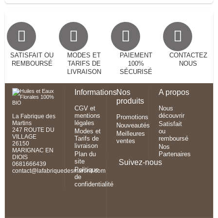
SATISFAIT OU
MODES ET
PAIEMENT
CONTACTEZ
REMBOURSÉ
TARIFS DE
100%
NOUS
LIVRAISON
SÉCURISÉ
Informations
Nos
A propos
produits
CGV et
Nous
mentions
découvrir
La Fabrique des
Promotions
légales
Martins
Satisfait
Nouveautés
247 ROUTE DU
Modes et
ou
Meilleures
VILLAGE
Tarifs de
remboursé
ventes
26150
livraison
Nos
MARIGNAC EN
Plan du
Partenaires
DIOIS
site
Suivez-nous
0681666439
Politique
contact@lafabriquedesmartins.com
de
confidentialité