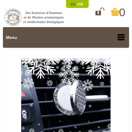
EN
/
FR
0

Menu